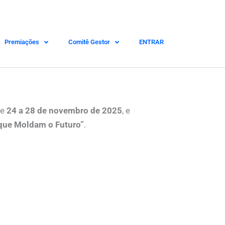
Premiações
Comitê Gestor
ENTRAR
CBIE 2026 já tem
e
24 a 28 de novembro de 2025
, e
que Moldam o Futuro
”
.