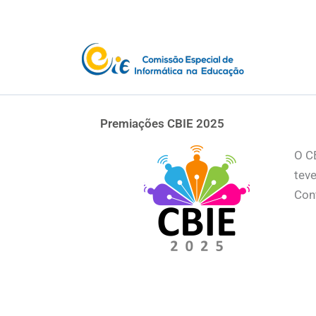
Ir
para
o
conteúdo
Premiações CBIE 2025
O C
tev
Con